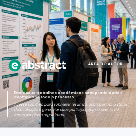
ÁREA DO AUTOR
Envie seus trabalhos acadêmicos com praticidade e
acompanhe todo o processo
Acesse sua área para submeter resumos, acompanhar o status
da avaliação e gerenciar suas participações no evento de
forma simples e organizada.